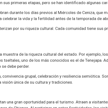
en sus primeras etapas, pero se han identificado algunas ca
ebran durante los días previos al Miércoles de Ceniza, que m
celebrar la vida y la fertilidad antes de la temporada de ab
erizan por su riqueza cultural. Cada comunidad tiene sus p
 muestra de la riqueza cultural del estado. Por ejemplo, lo
tseltales, uno de los más conocidos es el de Tenejapa. Ad
 se debe perder.
 convivencia grupal, celebración y resiliencia semiótica. So
visión única de su cultura y tradiciones.
an una gran oportunidad para el turismo. Atraen a visitant
iones de Chiapas. Al participar en estas festividades, los vis