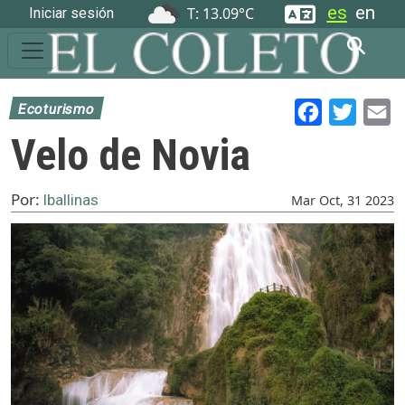
User account menu
es
en
T: 13.09°С
Iniciar sesión
Ecoturismo
Facebook
Twitter
Em
Velo de Novia
Por:
lballinas
Mar Oct, 31 2023
Imagen principal